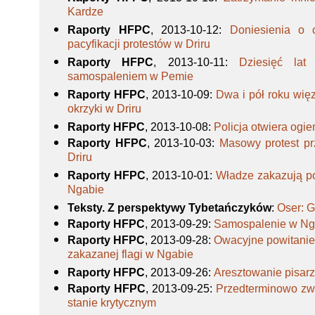
Kardze
Raporty HFPC
, 2013-10-12
:
Doniesienia o 
pacyfikacji protestów w Driru
Raporty HFPC
, 2013-10-11
:
Dziesięć la
samospaleniem w Pemie
Raporty HFPC
, 2013-10-09
:
Dwa i pół roku wię
okrzyki w Driru
Raporty HFPC
, 2013-10-08
:
Policja otwiera ogi
Raporty HFPC
, 2013-10-03
:
Masowy protest pr
Driru
Raporty HFPC
, 2013-10-01
:
Władze zakazują p
Ngabie
Teksty. Z perspektywy Tybetańczyków
:
Oser: G
Raporty HFPC
, 2013-09-29
:
Samospalenie w Ng
Raporty HFPC
, 2013-09-28
:
Owacyjne powitanie
zakazanej flagi w Ngabie
Raporty HFPC
, 2013-09-26
:
Aresztowanie pisar
Raporty HFPC
, 2013-09-25
:
Przedterminowo zw
stanie krytycznym