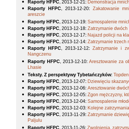
Raporty HFPC
, 2013-12-21
:
Demonstracja mnic
Raporty HFPC
, 2013-12-20
:
Zakatowanie mni
areszcie
Raporty HFPC
, 2013-12-19
:
Samospalenie mnic
Raporty HFPC
, 2013-12-18
:
Zatrzymanie dwóch
Raporty HFPC
, 2013-12-17
:
Najazd policji na kl
Raporty HFPC
, 2013-12-14
:
Zatrzymanie trzech 
Raporty HFPC
, 2013-12-12
:
Zatrzymanie i z
Nangczenu
Raporty HFPC
, 2013-12-10
:
Aresztowanie za ob
Lhasie
Teksty. Z perspektywy Tybetańczyków
:
Topden:
Raporty HFPC
, 2013-12-07
:
Dziewięciu skazanyc
Raporty HFPC
, 2013-12-06
:
Aresztowanie dwóch 
Raporty HFPC
, 2013-12-05
:
Zgon mężczyzny, któ
Raporty HFPC
, 2013-12-04
:
Samospalenie młod
Raporty HFPC
, 2013-12-03
:
Kolejne zatrzymania
Raporty HFPC
, 2013-11-29
:
Zatrzymanie dziewi
Paljulu
Raporty HFPC
, 2013-11-26
:
Zwolnienia, zatrzym