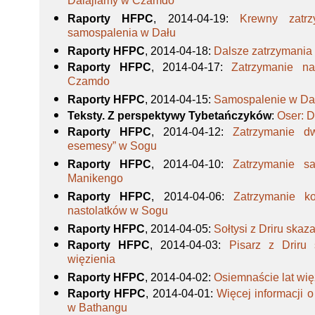
Dalajlamy w Czamdo
Raporty HFPC
, 2014-04-19
:
Krewny zatrz
samospalenia w Dału
Raporty HFPC
, 2014-04-18
:
Dalsze zatrzymania
Raporty HFPC
, 2014-04-17
:
Zatrzymanie na
Czamdo
Raporty HFPC
, 2014-04-15
:
Samospalenie w Da
Teksty. Z perspektywy Tybetańczyków
:
Oser: 
Raporty HFPC
, 2014-04-12
:
Zatrzymanie d
esemesy” w Sogu
Raporty HFPC
, 2014-04-10
:
Zatrzymanie s
Manikengo
Raporty HFPC
, 2014-04-06
:
Zatrzymanie k
nastolatków w Sogu
Raporty HFPC
, 2014-04-05
:
Sołtysi z Driru skaz
Raporty HFPC
, 2014-04-03
:
Pisarz z Driru 
więzienia
Raporty HFPC
, 2014-04-02
:
Osiemnaście lat wię
Raporty HFPC
, 2014-04-01
:
Więcej informacji 
w Bathangu