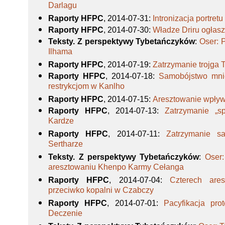
Darlagu
Raporty HFPC
, 2014-07-31
:
Intronizacja portre
Raporty HFPC
, 2014-07-30
:
Władze Driru ogłas
Teksty. Z perspektywy Tybetańczyków
:
Oser: 
Ilhama
Raporty HFPC
, 2014-07-19
:
Zatrzymanie trojga
Raporty HFPC
, 2014-07-18
:
Samobójstwo mni
restrykcjom w Kanlho
Raporty HFPC
, 2014-07-15
:
Aresztowanie wpływ
Raporty HFPC
, 2014-07-13
:
Zatrzymanie „s
Kardze
Raporty HFPC
, 2014-07-11
:
Zatrzymanie s
Sertharze
Teksty. Z perspektywy Tybetańczyków
:
Oser:
aresztowaniu Khenpo Karmy Cełanga
Raporty HFPC
, 2014-07-04
:
Czterech are
przeciwko kopalni w Czabczy
Raporty HFPC
, 2014-07-01
:
Pacyfikacja pro
Deczenie