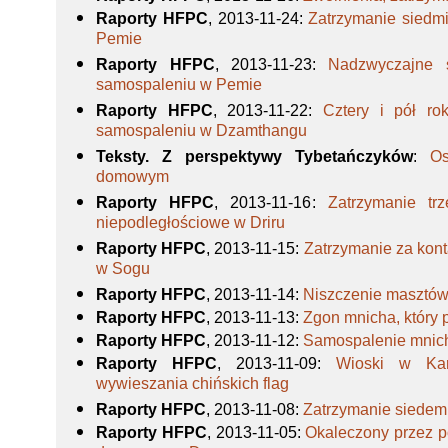
Raporty HFPC
, 2013-11-24
:
Zatrzymanie siedm
Pemie
Raporty HFPC
, 2013-11-23
:
Nadzwyczajne 
samospaleniu w Pemie
Raporty HFPC
, 2013-11-22
:
Cztery i pół ro
samospaleniu w Dzamthangu
Teksty. Z perspektywy Tybetańczyków
:
Os
domowym
Raporty HFPC
, 2013-11-16
:
Zatrzymanie tr
niepodległościowe w Driru
Raporty HFPC
, 2013-11-15
:
Zatrzymanie za kont
w Sogu
Raporty HFPC
, 2013-11-14
:
Niszczenie masztów
Raporty HFPC
, 2013-11-13
:
Zgon mnicha, który 
Raporty HFPC
, 2013-11-12
:
Samospalenie mnic
Raporty HFPC
, 2013-11-09
:
Wioski w Ka
wywieszania chińskich flag
Raporty HFPC
, 2013-11-08
:
Zatrzymanie siedem
Raporty HFPC
, 2013-11-05
:
Okaleczony przez p