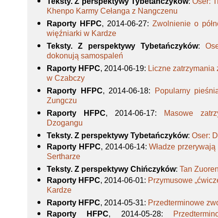
Teksty. Z perspektywy Tybetańczyków
:
Oser: 
Khenpo Karmy Cełanga z Nangczenu
Raporty HFPC
, 2014-06-27
:
Zwolnienie o półn
więźniarki w Kardze
Teksty. Z perspektywy Tybetańczyków
:
Ose
dokonują samospaleń
Raporty HFPC
, 2014-06-19
:
Liczne zatrzymania 
w Czabczy
Raporty HFPC
, 2014-06-18
:
Popularny pieśni
Zungczu
Raporty HFPC
, 2014-06-17
:
Masowe zatrz
Dzogangu
Teksty. Z perspektywy Tybetańczyków
:
Oser: D
Raporty HFPC
, 2014-06-14
:
Władze przerywają 
Sertharze
Teksty. Z perspektywy Chińczyków
:
Tan Zuoren
Raporty HFPC
, 2014-06-01
:
Przymusowe „ćwicze
Kardze
Raporty HFPC
, 2014-05-31
:
Przedterminowe zwo
Raporty HFPC
, 2014-05-28
:
Przedtermi