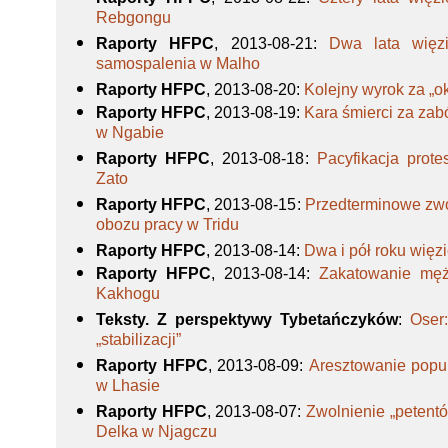
Rebgongu
Raporty HFPC
, 2013-08-21
:
Dwa lata więz
samospalenia w Malho
Raporty HFPC
, 2013-08-20
:
Kolejny wyrok za „o
Raporty HFPC
, 2013-08-19
:
Kara śmierci za zab
w Ngabie
Raporty HFPC
, 2013-08-18
:
Pacyfikacja prot
Zato
Raporty HFPC
, 2013-08-15
:
Przedterminowe zwo
obozu pracy w Tridu
Raporty HFPC
, 2013-08-14
:
Dwa i pół roku więzi
Raporty HFPC
, 2013-08-14
:
Zakatowanie męż
Kakhogu
Teksty. Z perspektywy Tybetańczyków
:
Oser
„stabilizacji”
Raporty HFPC
, 2013-08-09
:
Aresztowanie popu
w Lhasie
Raporty HFPC
, 2013-08-07
:
Zwolnienie „petent
Delka w Njagczu