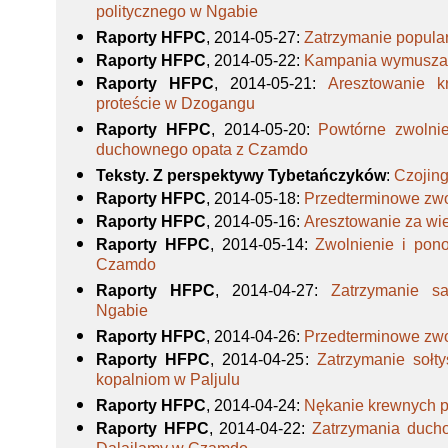
politycznego w Ngabie
Raporty HFPC
, 2014-05-27
:
Zatrzymanie popula
Raporty HFPC
, 2014-05-22
:
Kampania wymuszani
Raporty HFPC
, 2014-05-21
:
Aresztowanie 
proteście w Dzogangu
Raporty HFPC
, 2014-05-20
:
Powtórne zwolnie
duchownego opata z Czamdo
Teksty. Z perspektywy Tybetańczyków
:
Czojing
Raporty HFPC
, 2014-05-18
:
Przedterminowe zwo
Raporty HFPC
, 2014-05-16
:
Aresztowanie za wi
Raporty HFPC
, 2014-05-14
:
Zwolnienie i pon
Czamdo
Raporty HFPC
, 2014-04-27
:
Zatrzymanie s
Ngabie
Raporty HFPC
, 2014-04-26
:
Przedterminowe zwo
Raporty HFPC
, 2014-04-25
:
Zatrzymanie sołt
kopalniom w Paljulu
Raporty HFPC
, 2014-04-24
:
Nękanie krewnych 
Raporty HFPC
, 2014-04-22
:
Zatrzymania ducho