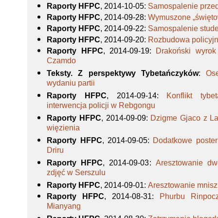
Raporty HFPC
, 2014-10-05
:
Samospalenie prze
Raporty HFPC
, 2014-09-28
:
Wymuszone „świętow
Raporty HFPC
, 2014-09-22
:
Samospalenie stud
Raporty HFPC
, 2014-09-20
:
Rozbudowa policyjn
Raporty HFPC
, 2014-09-19
:
Drakoński wyrok
Czamdo
Teksty. Z perspektywy Tybetańczyków
:
Os
wydaniu partii
Raporty HFPC
, 2014-09-14
:
Konflikt tybe
interwencja policji w Rebgongu
Raporty HFPC
, 2014-09-09
:
Dzigme Gjaco z La
więzienia
Raporty HFPC
, 2014-09-05
:
Dodatkowe poster
Driru
Raporty HFPC
, 2014-09-03
:
Aresztowanie dw
zdjęć w Serszulu
Raporty HFPC
, 2014-09-01
:
Aresztowanie mnisz
Raporty HFPC
, 2014-08-31
:
Phurbu Rinpoc
Mianyang