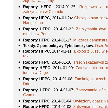
zdjęcia Dalajlamy
Raporty HFPC
, 2014-01-25
:
Rozprawa z „r
zatrzymania w Czamdo
Raporty HFPC
, 2014-01-24
:
Obawy o stan zdro
Nangczenu
Raporty HFPC
, 2014-01-22
:
Zatrzymania dwa 
mnicha w Pemie
Raporty HFPC
, 2014-01-17
:
Milcząca demonstra
Teksty. Z perspektywy Tybetańczyków
:
Oser: W
Raporty HFPC
, 2014-01-11
:
Ekolog z Juszu wię
roku
Raporty HFPC
, 2014-01-10
:
Trzech skazanych 
Raporty HFPC
, 2014-01-09
:
Zatrzymania po p
tunelu w Dege
Raporty HFPC
, 2014-01-08
:
Zamknięcie trzech 
Driru
Raporty HFPC
, 2014-01-07
:
Zatrzymanie ośmi
Czamdo
Raporty HFPC
, 2014-01-04
:
Uwięziony opat z N
Raporty HFPC
, 2014-01-03
:
Zatrzymanie poszuk