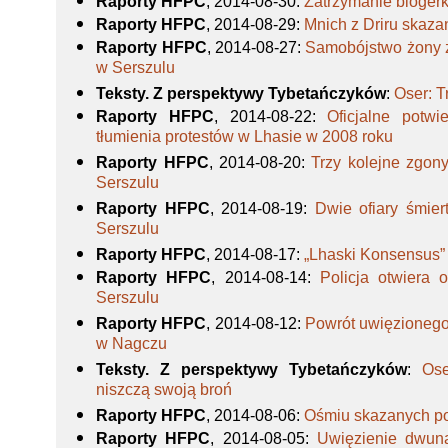
Raporty HFPC
, 2014-08-30
:
Zatrzymanie blogerk
Raporty HFPC
, 2014-08-29
:
Mnich z Driru skaza
Raporty HFPC
, 2014-08-27
:
Samobójstwo żony z
w Serszulu
Teksty. Z perspektywy Tybetańczyków
:
Oser: T
Raporty HFPC
, 2014-08-22
:
Oficjalne potwi
tłumienia protestów w Lhasie w 2008 roku
Raporty HFPC
, 2014-08-20
:
Trzy kolejne zgon
Serszulu
Raporty HFPC
, 2014-08-19
:
Dwie ofiary śmiert
Serszulu
Raporty HFPC
, 2014-08-17
:
„Lhaski Konsensus”
Raporty HFPC
, 2014-08-14
:
Policja otwiera
Serszulu
Raporty HFPC
, 2014-08-12
:
Powrót uwięzionego
w Nagczu
Teksty. Z perspektywy Tybetańczyków
:
Ose
niszczą swoją broń
Raporty HFPC
, 2014-08-06
:
Ośmiu skazanych p
Raporty HFPC
, 2014-08-05
:
Uwięzienie dwun