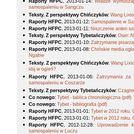
Raporty HFPC
, 2013-01-14
:
Władze wymuszaj
samospaleniu w Sangczu
Teksty. Z perspektywy Chińczyków
:
Wang Lixio
Raporty HFPC
, 2013-01-12
:
Samospalenie w Sa
Raporty HFPC
, 2013-01-11
:
Niszczenie anten sa
Teksty. Z perspektywy Tybetańczyków
:
Oser: N
Raporty HFPC
, 2013-01-10
:
Zatrzymanie pisar
Raporty HFPC
, 2013-01-08
:
Chińskie media ogł
Ngabie
Teksty. Z perspektywy Chińczyków
:
Wang Lixi
idą w ogień?
Raporty HFPC
, 2013-01-06
:
Zatrzymania za
samospaleniu w Coszarze
Teksty. Z perspektywy Tybetańczyków
:
Czagmo 
Co nowego
:
Tybet - tablica chronologiczna (pdf)
Co nowego
:
Tybet - bibliografia (pdf)
Raporty HFPC
, 2013-01-01
:
Tybet w 2012 roku. 
Raporty HFPC
, 2013-01-01
:
Tybet w 2012 roku. 
Raporty HFPC
, 2012-12-28
:
Uprowadzenie k
samospaleniu w Luczu