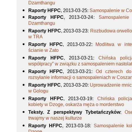
Dzamthangu
Raporty HFPC
, 2013-03-25
:
Samospalenie w C
Raporty HFPC
, 2013-03-24
:
Samospalenie
Dzamthangu
Raporty HFPC
, 2013-03-23
:
Rozbudowa orwellow
w TRA
Raporty HFPC
, 2013-03-22
:
Modlitwa w inte
ścianie w Zato
Raporty HFPC
, 2013-03-21
:
Chińska polic
współpracy” w związku z samospaleniem nastol
Raporty HFPC
, 2013-03-21
:
Od czterech do
rozsyłanie informacji o samospaleniach w Cosza
Raporty HFPC
, 2013-03-20
:
Uprowadzenie mnic
w Gologu
Raporty HFPC
, 2013-03-19
:
Chińska policj
kobiety w Dzoge, oskarża męża o morderstwo
Teksty. Z perspektywy Tybetańczyków
:
Os
trwajmy w naszej kulturze
Raporty HFPC
, 2013-03-18
:
Samospalenie ko