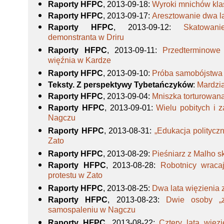
Raporty HFPC
, 2013-09-18
:
Wyroki mnichów kla
Raporty HFPC
, 2013-09-17
:
Aresztowanie dwa l
Raporty HFPC
, 2013-09-12
:
Skatowani
demonstranta w Driru
Raporty HFPC
, 2013-09-11
:
Przedterminowe
więźnia w Kardze
Raporty HFPC
, 2013-09-10
:
Próba samobójstwa 
Teksty. Z perspektywy Tybetańczyków
:
Mardzia
Raporty HFPC
, 2013-09-04
:
Mniszka torturowan
Raporty HFPC
, 2013-09-01
:
Wielu pobitych i 
Nagczu
Raporty HFPC
, 2013-08-31
:
„Edukacja politycz
Zato
Raporty HFPC
, 2013-08-29
:
Pieśniarz z Malho s
Raporty HFPC
, 2013-08-28
:
Robotnicy wracaj
protestu w Zato
Raporty HFPC
, 2013-08-25
:
Dwa lata więzienia
Raporty HFPC
, 2013-08-23
:
Dwie osoby „z
samospaleniu w Nagczu
Raporty HFPC
, 2013-08-22
:
Cztery lata więz