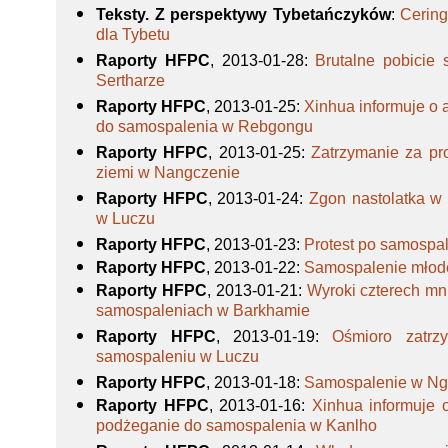
Teksty. Z perspektywy Tybetańczyków
:
Cering
dla Tybetu
Raporty HFPC
, 2013-01-28
:
Brutalne pobicie
Sertharze
Raporty HFPC
, 2013-01-25
:
Xinhua informuje o
do samospalenia w Rebgongu
Raporty HFPC
, 2013-01-25
:
Zatrzymanie za pr
ziemi w Nangczenie
Raporty HFPC
, 2013-01-24
:
Zgon nastolatka w 
w Luczu
Raporty HFPC
, 2013-01-23
:
Protest po samospa
Raporty HFPC
, 2013-01-22
:
Samospalenie młod
Raporty HFPC
, 2013-01-21
:
Wyroki czterech mn
samospaleniach w Barkhamie
Raporty HFPC
, 2013-01-19
:
Ośmioro zatrz
samospaleniu w Luczu
Raporty HFPC
, 2013-01-18
:
Samospalenie w Ng
Raporty HFPC
, 2013-01-16
:
Xinhua informuje 
podżeganie do samospalenia w Kanlho