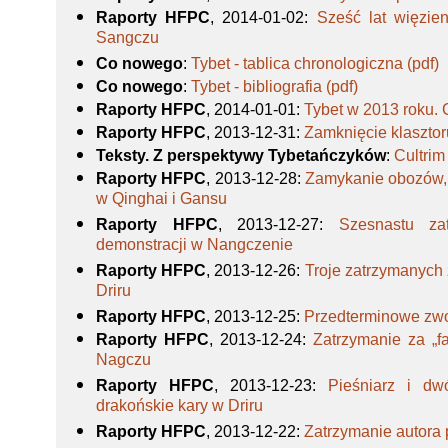
Raporty HFPC
, 2014-01-02
:
Sześć lat więzie
Sangczu
Co nowego
:
Tybet - tablica chronologiczna (pdf)
Co nowego
:
Tybet - bibliografia (pdf)
Raporty HFPC
, 2014-01-01
:
Tybet w 2013 roku. 
Raporty HFPC
, 2013-12-31
:
Zamknięcie klasztor
Teksty. Z perspektywy Tybetańczyków
:
Cultrim
Raporty HFPC
, 2013-12-28
:
Zamykanie obozów, 
w Qinghai i Gansu
Raporty HFPC
, 2013-12-27
:
Szesnastu za
demonstracji w Nangczenie
Raporty HFPC
, 2013-12-26
:
Troje zatrzymanych z
Driru
Raporty HFPC
, 2013-12-25
:
Przedterminowe zwo
Raporty HFPC
, 2013-12-24
:
Zatrzymanie za „f
Nagczu
Raporty HFPC
, 2013-12-23
:
Pieśniarz i d
drakońskie kary w Driru
Raporty HFPC
, 2013-12-22
:
Zatrzymanie autora 