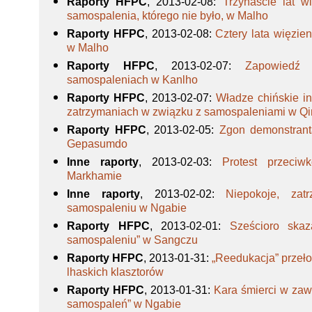
Raporty HFPC
, 2013-02-08
:
Trzynaście lat w
samospalenia, którego nie było, w Malho
Raporty HFPC
, 2013-02-08
:
Cztery lata więzie
w Malho
Raporty HFPC
, 2013-02-07
:
Zapowiedź 
samospaleniach w Kanlho
Raporty HFPC
, 2013-02-07
:
Władze chińskie in
zatrzymaniach w związku z samospaleniami w Qi
Raporty HFPC
, 2013-02-05
:
Zgon demonstrant
Gepasumdo
Inne raporty
, 2013-02-03
:
Protest przeciw
Markhamie
Inne raporty
, 2013-02-02
:
Niepokoje, zat
samospaleniu w Ngabie
Raporty HFPC
, 2013-02-01
:
Sześcioro ska
samospaleniu” w Sangczu
Raporty HFPC
, 2013-01-31
:
„Reedukacja” przeł
lhaskich klasztorów
Raporty HFPC
, 2013-01-31
:
Kara śmierci w zaw
samospaleń” w Ngabie