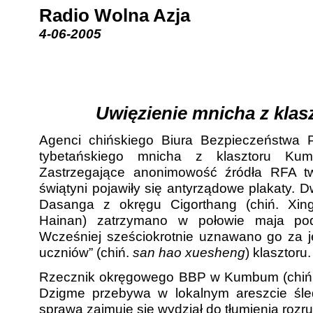
Radio Wolna Azja
4-06-2005
Uwięzienie mnicha z kl
Agenci chińskiego Biura Bezpieczeństwa P
tybetańskiego mnicha z klasztoru Kum
Zastrzegające anonimowość źródła RFA t
świątyni pojawiły się antyrządowe plakaty.
Dasanga z okręgu Cigorthang (chiń. Xingh
Hainan) zatrzymano w połowie maja po
Wcześniej sześciokrotnie uznawano go za j
uczniów” (chiń.
san hao xuesheng
) klasztoru.
Rzecznik okręgowego BBP w Kumbum (chiń. 
Dzigme przebywa w lokalnym areszcie śled
sprawą zajmuje się wydział do tłumienia rozr