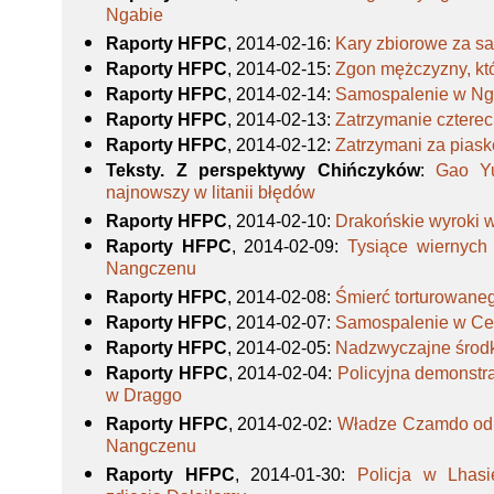
Ngabie
Raporty HFPC
, 2014-02-16
:
Kary zbiorowe za s
Raporty HFPC
, 2014-02-15
:
Zgon mężczyzny, któ
Raporty HFPC
, 2014-02-14
:
Samospalenie w Ng
Raporty HFPC
, 2014-02-13
:
Zatrzymanie cztere
Raporty HFPC
, 2014-02-12
:
Zatrzymani za pias
Teksty. Z perspektywy Chińczyków
:
Gao Yu
najnowszy w litanii błędów
Raporty HFPC
, 2014-02-10
:
Drakońskie wyroki w
Raporty HFPC
, 2014-02-09
:
Tysiące wiernych
Nangczenu
Raporty HFPC
, 2014-02-08
:
Śmierć torturowane
Raporty HFPC
, 2014-02-07
:
Samospalenie w C
Raporty HFPC
, 2014-02-05
:
Nadzwyczajne środk
Raporty HFPC
, 2014-02-04
:
Policyjna demonstra
w Draggo
Raporty HFPC
, 2014-02-02
:
Władze Czamdo odm
Nangczenu
Raporty HFPC
, 2014-01-30
:
Policja w Lhasi