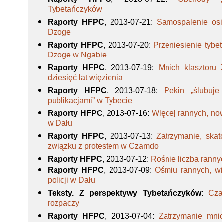
Tybetańczyków
Raporty HFPC
, 2013-07-21
:
Samospalenie os
Dzoge
Raporty HFPC
, 2013-07-20
:
Przeniesienie tybet
Dzoge w Ngabie
Raporty HFPC
, 2013-07-19
:
Mnich klasztoru 
dziesięć lat więzienia
Raporty HFPC
, 2013-07-18
:
Pekin „ślubuje
publikacjami” w Tybecie
Raporty HFPC
, 2013-07-16
:
Więcej rannych, now
w Dału
Raporty HFPC
, 2013-07-13
:
Zatrzymanie, ska
związku z protestem w Czamdo
Raporty HFPC
, 2013-07-12
:
Rośnie liczba rannyc
Raporty HFPC
, 2013-07-09
:
Ośmiu rannych, wi
policji w Dału
Teksty. Z perspektywy Tybetańczyków
:
Cza
rozpaczy
Raporty HFPC
, 2013-07-04
:
Zatrzymanie mnic