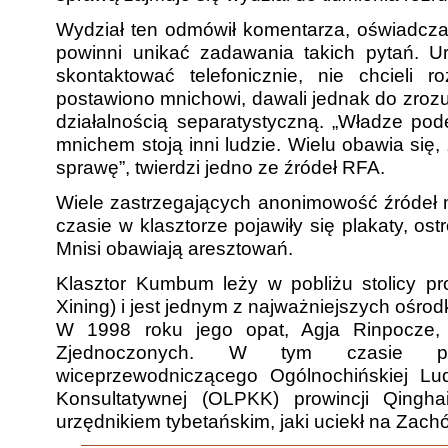
Wydział ten odmówił komentarza, oświadczaj
powinni unikać zadawania takich pytań. Ur
skontaktować telefonicznie, nie chcieli 
postawiono mnichowi, dawali jednak do zroz
działalnością separatystyczną. „Władze po
mnichem stoją inni ludzie. Wielu obawia się,
sprawę”, twierdzi jedno ze źródeł RFA.
Wiele zastrzegających anonimowość źródeł
czasie w klasztorze pojawiły się plakaty, ost
Mnisi obawiają aresztowań.
Klasztor Kumbum leży w pobliżu stolicy prow
Xining) i jest jednym z najważniejszych ośr
W 1998 roku jego opat, Agja Rinpocze,
Zjednoczonych. W tym czasie pi
wiceprzewodniczącego Ogólnochińskiej Lud
Konsultatywnej (OLPKK) prowincji Qingh
urzędnikiem tybetańskim, jaki uciekł na Zach