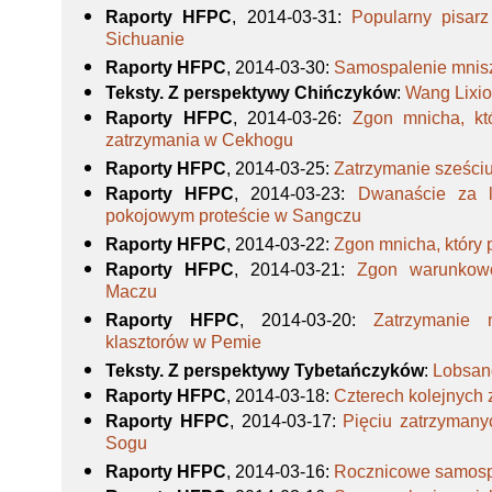
Raporty HFPC
, 2014-03-31
:
Popularny pisar
Sichuanie
Raporty HFPC
, 2014-03-30
:
Samospalenie mnis
Teksty. Z perspektywy Chińczyków
:
Wang Lixio
Raporty HFPC
, 2014-03-26
:
Zgon mnicha, kt
zatrzymania w Cekhogu
Raporty HFPC
, 2014-03-25
:
Zatrzymanie sześc
Raporty HFPC
, 2014-03-23
:
Dwanaście za l
pokojowym proteście w Sangczu
Raporty HFPC
, 2014-03-22
:
Zgon mnicha, który 
Raporty HFPC
, 2014-03-21
:
Zgon warunkow
Maczu
Raporty HFPC
, 2014-03-20
:
Zatrzymanie 
klasztorów w Pemie
Teksty. Z perspektywy Tybetańczyków
:
Lobsang
Raporty HFPC
, 2014-03-18
:
Czterech kolejnych
Raporty HFPC
, 2014-03-17
:
Pięciu zatrzymany
Sogu
Raporty HFPC
, 2014-03-16
:
Rocznicowe samosp