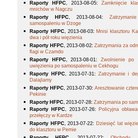
Raporty HFPC
, 2013-08-05
:
Zamknięcie kla
mnichów w Nagczu
Raporty HFPC
, 2013-08-04
:
Zatrzyman
samospaleniu w Dzoge
Raporty HFPC
, 2013-08-03
:
Mnisi klasztoru 
dwa i pół roku więzienia
Raporty HFPC
, 2013-08-02
:
Zatrzymania za od
flagi w Czamdo
Raporty HFPC
, 2013-08-01
:
Zwolnienie po 
uwięzienia po samospaleniu w Cekhogu
Raporty HFPC
, 2013-07-31
:
Zatrzymanie i de
Dalajlamy
Raporty HFPC
, 2013-07-30
:
Aresztowanie czter
Pekinie
Raporty HFPC
, 2013-07-28
:
Zatrzymania po sa
Raporty HFPC
, 2013-07-26
:
Policyjna obława
przełęczy w Kardze
Raporty HFPC
, 2013-07-22
:
Dziesięć lat więzi
do klasztoru w Pemie
Raporty HFPC
, 2013-07-22
:
Obchody „