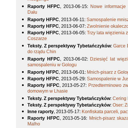
Raporty HFPC
, 2013-06-15
:
Nowe informacje 
Dału
Raporty HFPC
, 2013-06-11
:
Samospalenie mnisz
Raporty HFPC
, 2013-06-07
:
Zwolnienie okalecz
Raporty HFPC
, 2013-06-05
:
Trzy lata więzienia
Coszarze
Teksty. Z perspektywy Tybetańczyków
:
Garce 
do rządu Chin
Raporty HFPC
, 2013-06-02
:
Dziesięć lat więz
samospaleniu w Gologu
Raporty HFPC
, 2013-06-01
:
Mnich-pisarz z Golo
Raporty HFPC
, 2013-05-29
:
Samospalenie w Ju
Raporty HFPC
, 2013-05-27
:
Przedterminowo zw
domowym w Lhasie
Teksty. Z perspektywy Tybetańczyków
:
Cering 
Teksty. Z perspektywy Tybetańczyków
:
Oser: 
Inne raporty
, 2013-05-17
:
Konfiskata parceli, pa
Raporty HFPC
, 2013-05-16
:
Mnich-pisarz skaz
Malho