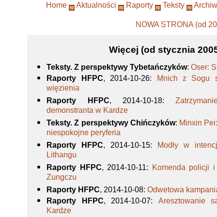
Home
Aktualności
Raporty
Teksty
Archi
NOWA STRONA (od 201
-->pl_PL.iso88592
Więcej (od stycznia 2005
Teksty. Z perspektywy Tybetańczyków
:
Oser: S
Raporty HFPC
, 2014-10-26
:
Mnich z Sogu s
więzienia
Raporty HFPC
, 2014-10-18
:
Zatrzyman
demonstranta w Kardze
Teksty. Z perspektywy Chińczyków
:
Minxin Pei
niespokojne peryferia
Raporty HFPC
, 2014-10-15
:
Modły w intenc
Lithangu
Raporty HFPC
, 2014-10-11
:
Komenda policji i
Zungczu
Raporty HFPC
, 2014-10-08
:
Odwetowa kampania
Raporty HFPC
, 2014-10-07
:
Aresztowanie s
Kardze