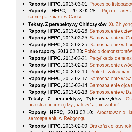
Raporty HFPC
, 2013-03-01
:
Proces po listopad
Raporty HFPC
, 2013-02-28
:
Pięciu are
samospaleniami w Gansu
Teksty. Z perspektywy Chińczyków
:
Xu Zhiyong
Raporty HFPC
, 2013-02-26
:
Samospalenie dziew
Raporty HFPC
, 2013-02-25
:
Samospalenie w Co
Raporty HFPC
, 2013-02-25
:
Samospalenie w Lu
Inne raporty
, 2013-02-23
:
Pobicie demonstrantó
Raporty HFPC
, 2013-02-21
:
Pacyfikacja demons
Raporty HFPC
, 2013-02-20
:
Samospalenie dwóc
Raporty HFPC
, 2013-02-19
:
Protest i zatrzyma
Raporty HFPC
, 2013-02-17
:
Samospalenie w Sa
Raporty HFPC
, 2013-02-14
:
Samospalenie ojca t
Raporty HFPC
, 2013-02-13
:
Samospalenie w D
Teksty. Z perspektywy Tybetańczyków
:
Os
przestrzeni pomiędzy „należy” a „nie wolno”
Raporty HFPC
, 2013-02-10
:
Aresztowanie 
samospaleniu w Rebgongu
Raporty HFPC
, 2013-02-09
:
Drakońskie kary rok