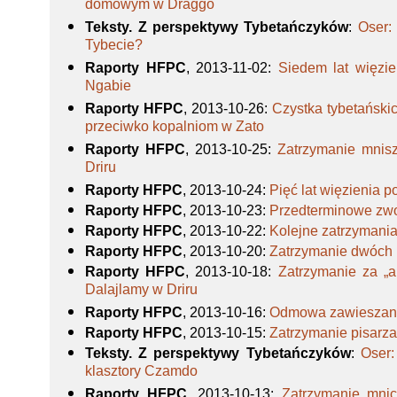
domowym w Draggo
Teksty. Z perspektywy Tybetańczyków
:
Oser: 
Tybecie?
Raporty HFPC
, 2013-11-02
:
Siedem lat więzie
Ngabie
Raporty HFPC
, 2013-10-26
:
Czystka tybetański
przeciwko kopalniom w Zato
Raporty HFPC
, 2013-10-25
:
Zatrzymanie mnis
Driru
Raporty HFPC
, 2013-10-24
:
Pięć lat więzienia 
Raporty HFPC
, 2013-10-23
:
Przedterminowe zwo
Raporty HFPC
, 2013-10-22
:
Kolejne zatrzymania 
Raporty HFPC
, 2013-10-20
:
Zatrzymanie dwóch 
Raporty HFPC
, 2013-10-18
:
Zatrzymanie za „an
Dalajlamy w Driru
Raporty HFPC
, 2013-10-16
:
Odmowa zawieszania
Raporty HFPC
, 2013-10-15
:
Zatrzymanie pisarza 
Teksty. Z perspektywy Tybetańczyków
:
Oser:
klasztory Czamdo
Raporty HFPC
, 2013-10-13
:
Zatrzymanie mni