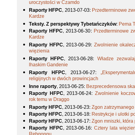
uroczystości w Czamdo
Raporty HFPC
, 2013-07-03
:
Przedterminowe zwo
Kardze
Teksty. Z perspektywy Tybetańczyków
:
Pema T
Raporty HFPC
, 2013-06-30
:
Przedterminowe z
Kardze
Raporty HFPC
, 2013-06-29
:
Zwolnienie okalec
więzienia
Raporty HFPC
, 2013-06-28
:
Władze zezwalaj
lhaskim Gandenie
Raporty HFPC
, 2013-06-27
:
„Eksperymental
religijnych w dwóch prowincjach
Inne raporty
, 2013-06-25
:
Bezprecedensowa skal
Raporty HFPC
, 2013-06-24
:
Zwolnienie koczo
rok temu w Draggo
Raporty HFPC
, 2013-06-23
:
Zgon zatrzymanego 
Raporty HFPC
, 2013-06-18
:
Restrykcje i ulotki 
Raporty HFPC
, 2013-06-17
:
Zgon mniszki, która 
Raporty HFPC
, 2013-06-16
:
Cztery lata więzie
Rebgongu