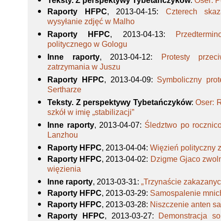
Teksty. Z perspektywy Tybetańczyków
:
Oser: 
Raporty HFPC
, 2013-04-15
:
Czterech skaz
wysyłanie zdjęć w Malho
Raporty HFPC
, 2013-04-13
:
Przedtermi
politycznego w Gologu
Inne raporty
, 2013-04-12
:
Protesty prze
zatrzymania w Juszu
Raporty HFPC
, 2013-04-09
:
Symboliczny prot
Sertharze
Teksty. Z perspektywy Tybetańczyków
:
Oser: 
szkół w imię „stabilizacji”
Inne raporty
, 2013-04-07
:
Śledztwo po roczni
Lanzhou
Raporty HFPC
, 2013-04-04
:
Więzień polityczny 
Raporty HFPC
, 2013-04-02
:
Dzigme Gjaco zwoln
więzienia
Inne raporty
, 2013-03-31
:
„Trzynaście zakazany
Raporty HFPC
, 2013-03-29
:
Samospalenie mnic
Raporty HFPC
, 2013-03-28
:
Niszczenie anten sa
Raporty HFPC
, 2013-03-27
:
Demonstracja so