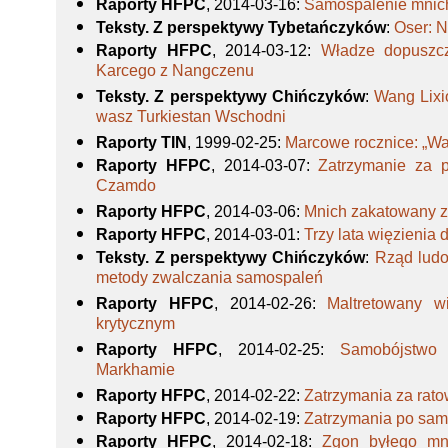
Raporty HFPC
, 2014-03-16
:
Samospalenie mnic
Teksty. Z perspektywy Tybetańczyków
:
Oser: 
Raporty HFPC
, 2014-03-12
:
Władze dopuszc
Karcego z Nangczenu
Teksty. Z perspektywy Chińczyków
:
Wang Lixi
wasz Turkiestan Wschodni
Raporty TIN
, 1999-02-25
:
Marcowe rocznice: „Wal
Raporty HFPC
, 2014-03-07
:
Zatrzymanie za p
Czamdo
Raporty HFPC
, 2014-03-06
:
Mnich zakatowany z
Raporty HFPC
, 2014-03-01
:
Trzy lata więzienia
Teksty. Z perspektywy Chińczyków
:
Rząd lud
metody zwalczania samospaleń
Raporty HFPC
, 2014-02-26
:
Maltretowany 
krytycznym
Raporty HFPC
, 2014-02-25
:
Samobójstwo 
Markhamie
Raporty HFPC
, 2014-02-22
:
Zatrzymania za rat
Raporty HFPC
, 2014-02-19
:
Zatrzymania po sa
Raporty HFPC
, 2014-02-18
:
Zgon byłego mni