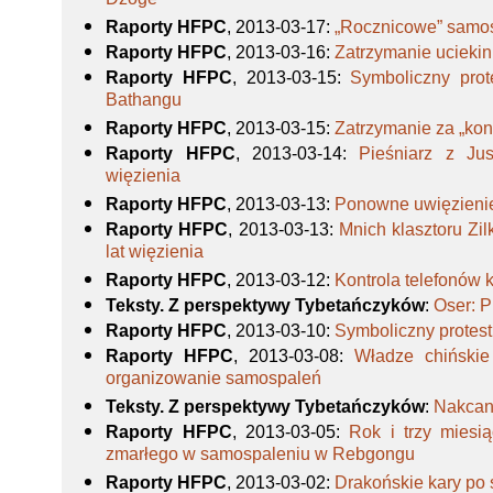
Dzoge
Raporty HFPC
, 2013-03-17
:
„Rocznicowe” samo
Raporty HFPC
, 2013-03-16
:
Zatrzymanie uciekin
Raporty HFPC
, 2013-03-15
:
Symboliczny prot
Bathangu
Raporty HFPC
, 2013-03-15
:
Zatrzymanie za „kon
Raporty HFPC
, 2013-03-14
:
Pieśniarz z Ju
więzienia
Raporty HFPC
, 2013-03-13
:
Ponowne uwięzienie 
Raporty HFPC
, 2013-03-13
:
Mnich klasztoru Zil
lat więzienia
Raporty HFPC
, 2013-03-12
:
Kontrola telefonów
Teksty. Z perspektywy Tybetańczyków
:
Oser: 
Raporty HFPC
, 2013-03-10
:
Symboliczny protest
Raporty HFPC
, 2013-03-08
:
Władze chińskie 
organizowanie samospaleń
Teksty. Z perspektywy Tybetańczyków
:
Nakcan
Raporty HFPC
, 2013-03-05
:
Rok i trzy miesi
zmarłego w samospaleniu w Rebgongu
Raporty HFPC
, 2013-03-02
:
Drakońskie kary po